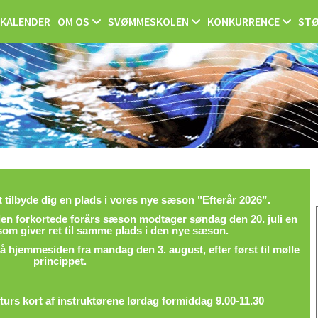
KALENDER
OM OS
SVØMMESKOLEN
KONKURRENCE
STØ
at tilbyde dig en plads i vores nye sæson "Efterår 2026”.
n forkortede forårs sæson modtager søndag den 20. juli en
som giver ret til samme plads i den nye sæson.
 hjemmesiden fra mandag den 3. august, efter først til mølle
princippet.
turs kort af instruktørene lørdag formiddag 9.00-11.30