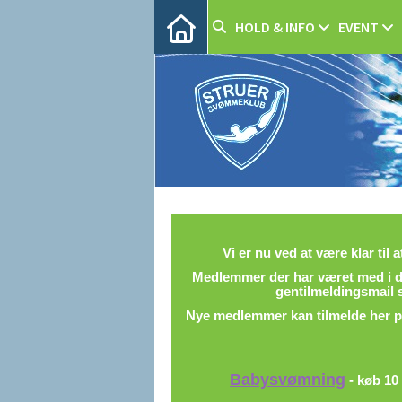
HOLD & INFO
EVENT
Vi er nu ved at være klar til 
Medlemmer der har været med i de
gentilmeldingsmail 
Nye medlemmer kan tilmelde her på
Babysvømning
- køb 10 