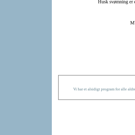
Husk svømning er de
M
Vi har et alsidigt program for alle ald