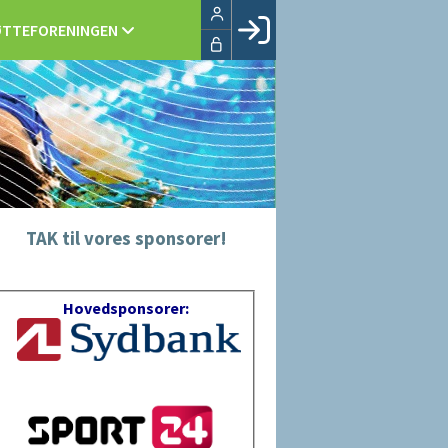
TTEFORENINGEN
Facebook login
Husk mig
Glemt password
Opret profil
LOG IND
TAK til vores sponsorer!
Hovedsponsorer: