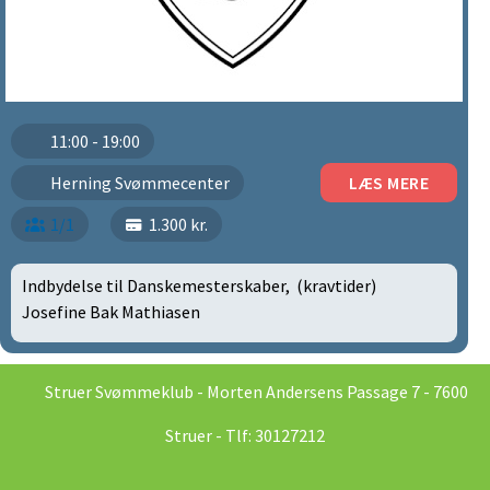
11:00 - 19:00
Herning Svømmecenter
LÆS MERE
1/1
1.300 kr.
Indbydelse til Danskemesterskaber, (kravtider)
Josefine Bak Mathiasen
Struer Svømmeklub - Morten Andersens Passage 7 - 7600
Struer - Tlf: 30127212