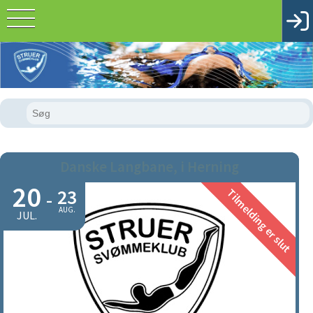
Danske Langbane, i Herning
20
23
Tilmelding er slut
-
AUG.
JUL.