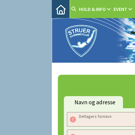
HOLD & INFO
EVENT
Navn og adresse
Deltagers fornavn