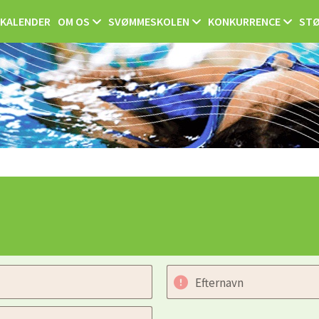
KALENDER
OM OS
SVØMMESKOLEN
KONKURRENCE
STØ
Efternavn