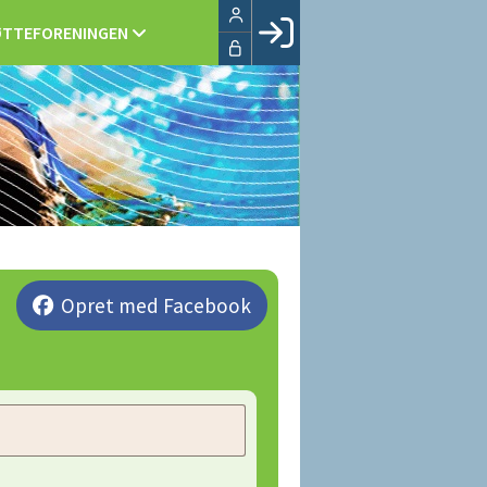
TTEFORENINGEN
Facebook login
Husk mig
Glemt password
Opret profil
LOG IND
Opret med Facebook