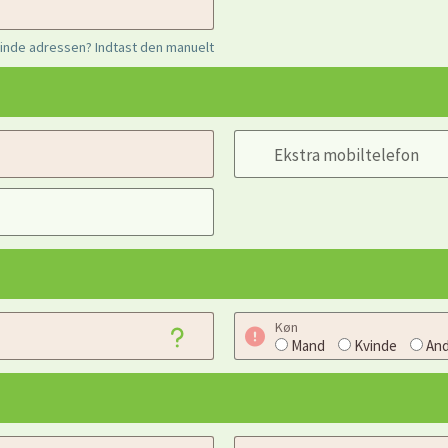
finde adressen? Indtast den manuelt
Ekstra mobiltelefon
Køn
Mand
Kvinde
And